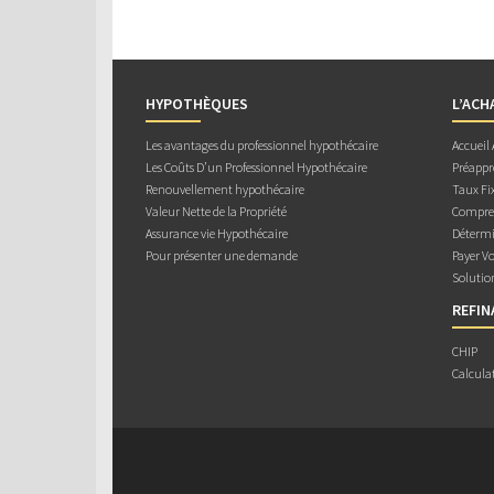
HYPOTHÈQUES
L’ACH
Les avantages du professionnel hypothécaire
Accueil
Les Coûts D’un Professionnel Hypothécaire
Préappr
Renouvellement hypothécaire
Taux Fix
Valeur Nette de la Propriété
Compren
Assurance vie Hypothécaire
Détermi
Pour présenter une demande
Payer V
Solutio
REFI
CHIP
Calcula