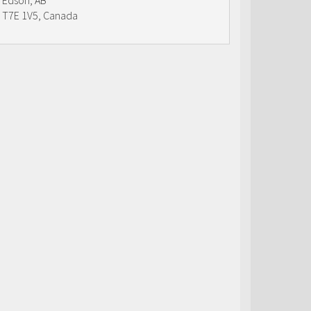
Edson, AB
T7E 1V5, Canada