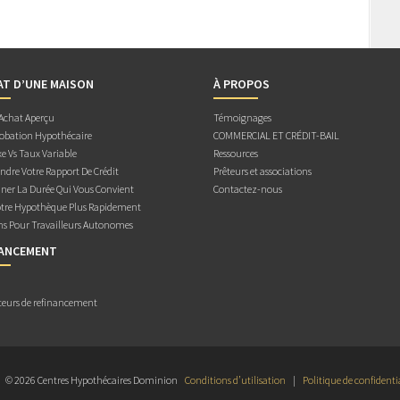
AT D’UNE MAISON
À PROPOS
 Achat Aperçu
Témoignages
obation Hypothécaire
COMMERCIAL ET CRÉDIT-BAIL
e Vs Taux Variable
Ressources
dre Votre Rapport De Crédit
Prêteurs et associations
ner La Durée Qui Vous Convient
Contactez-nous
otre Hypothèque Plus Rapidement
ns Pour Travailleurs Autonomes
NANCEMENT
teurs de refinancement
© 2026 Centres Hypothécaires Dominion
Conditions d’utilisation
|
Politique de confidenti