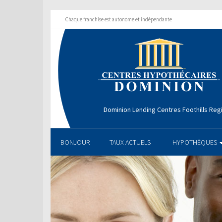
Chaque franchise est autonome et indépendante
Dominion Lending Centres Foothills Reg
BONJOUR
TAUX ACTUELS
HYPOTHÈQUES