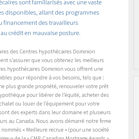
écaires sont familiarisés avec une vaste
s disponibles, allant des programmes
u financement des travailleurs
au crédit en mauvaise posture.
aires des Centres hypothécaires Dominion
lent s’assurer que vous obtenez les meilleurs
tres hypothécaires Dominion vous offrent une
ibles pour répondre à vos besoins, tels que :
e plus grande propriété, renouveler votre prêt
hypothèque pour libérer de l’équité, acheter des
 chalet ou louer de l’équipement pour votre
 sont des experts dans leur domaine et plusieurs
leurs au Canada. Nous avons démarré notre firme
é nommés « Meilleure recrue » (pour une société
igieux de la « CMP, Canadian Mortgage Awards »