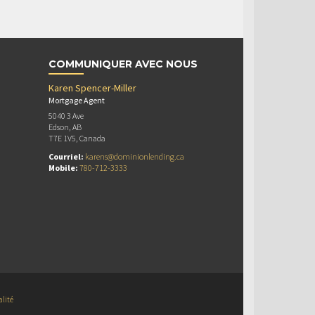
COMMUNIQUER AVEC NOUS
Karen Spencer-Miller
Mortgage Agent
5040 3 Ave
Edson, AB
T7E 1V5, Canada
Courriel:
karens@dominionlending.ca
Mobile:
780-712-3333
alité