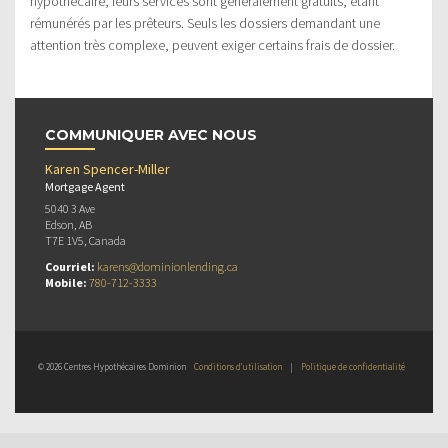
hypothécaire, leurs services sont généralement gratuits, étant
rémunérés par les prêteurs. Seuls les dossiers demandant une
attention très complexe, peuvent exiger certains frais de dossier.
COMMUNIQUER AVEC NOUS
Karen Spencer-Miller
Mortgage Agent
5040 3 Ave
Edson, AB
T7E 1V5, Canada
Courriel:
karens@dominionlending.ca
Mobile:
780-712-3333
© 2026 Centres Hypothécaires Dominion
Conditions d’utilisation
|
Politique de confidentialité